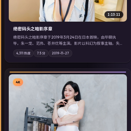
1:13:11
绝密码头之暗影序章
绝密码头之暗影序章于2019年3月24日在日本首映，由毕赣执
导，朱一龙、范伟、苍井优等主演。影片以科幻为叙事主轴，失
踪人口档案牵出跨国灰色产业链；摄影与配乐强化地域气质；站
4,311
热度
7.5
分
2019-11-27
内亦可通过「国产免费观看高清电视剧在线看」延展检索同类型
高分佳作，畅享高清在线追剧体验。
4K
▶