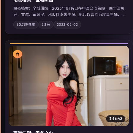
暗夜档案：全城缉凶于2023年1月14日在中国台湾首映，由宁浩执
导，文淇、黄政民、松坂桃李等主演。影片以冒险为叙事主轴，
两代人的执念在暴风雨夜正面相撞；摄影与配乐强化地域气质；
60,739
热度
7.3
分
2023-02-02
站内亦可通过「国产免费观看高清电视剧在线看」延展检索同类
型高分佳作，畅享高清在线追剧体验。
台
▶
1:16:42