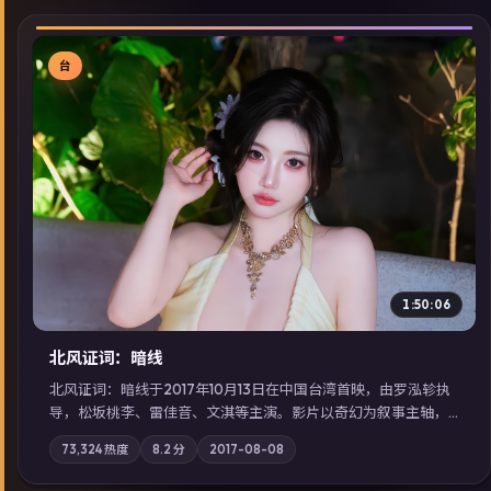
台
▶
1:50:06
北风证词：暗线
北风证词：暗线于2017年10月13日在中国台湾首映，由罗泓轸执
导，松坂桃李、雷佳音、文淇等主演。影片以奇幻为叙事主轴，
旧案重提，真相与谎言在同一条时间线上交锋；摄影与配乐强化
73,324
热度
8.2
分
2017-08-08
地域气质；站内亦可通过「国产免费观看高清电视剧在线看」延
展检索同类型高分佳作，畅享高清在线追剧体验。