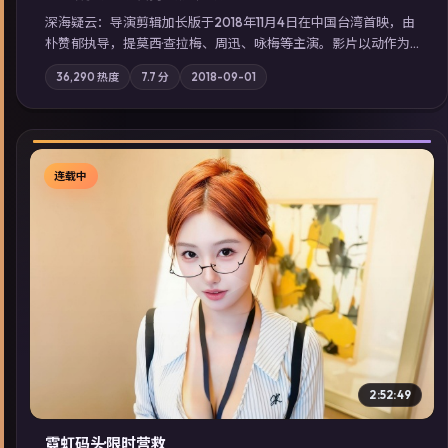
深海疑云：导演剪辑加长版于2018年11月4日在中国台湾首映，由
朴赞郁执导，提莫西·查拉梅、周迅、咏梅等主演。影片以动作为
叙事主轴，亲情与职责必须在倒计时结束前做出抉择；摄影与配
36,290
热度
7.7
分
2018-09-01
乐强化地域气质；站内亦可通过「国产免费观看高清电视剧在线
看」延展检索同类型高分佳作，畅享高清在线追剧体验。
连载中
▶
2:52:49
霓虹码头·限时营救