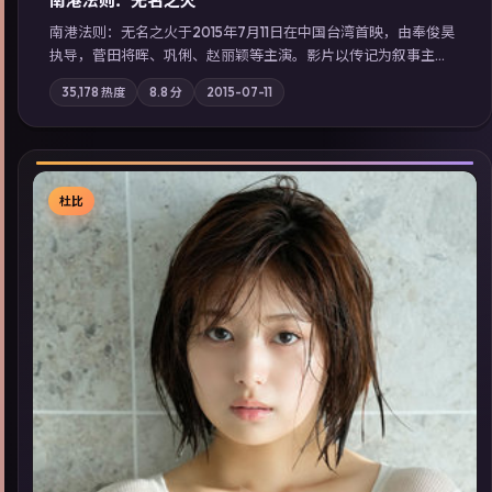
南港法则：无名之火
南港法则：无名之火于2015年7月11日在中国台湾首映，由奉俊昊
执导，菅田将晖、巩俐、赵丽颖等主演。影片以传记为叙事主
轴，记忆碎片重组后，主角发现自己从未活过“真实”的一天；摄
35,178
热度
8.8
分
2015-07-11
影与配乐强化地域气质；站内亦可通过「国产免费观看高清电视
剧在线看」延展检索同类型高分佳作，畅享高清在线追剧体验。
杜比