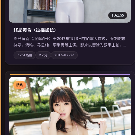
1:41:55
终局黄昏（独播加长）
终局黄昏（独播加长）于2017年11月3日在加拿大首映，由饶晓志
执导，汤唯、马思纯、李秉宪等主演。影片以冒险为叙事主轴，
记忆碎片重组后，主角发现自己从未活过“真实”的一天；摄影与
7,231
热度
9.2
分
2017-02-26
配乐强化地域气质；站内亦可通过「国产免费观看高清电视剧在
线看」延展检索同类型高分佳作，畅享高清在线追剧体验。
院线
▶