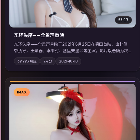
53:17
东环失序——全景声重映
东环失序——全景声重映于2021年8月23日在德国首映，由朴赞
郁执导，王景春、李秉宪、基里安·墨菲等主演。影片以悬疑为叙
事主轴，科技与人性的边界在实验事故后逐渐模糊；摄影与配乐
69,993
热度
7.4
分
2021-10-10
强化地域气质；站内亦可通过「国产免费观看高清电视剧在线
看」延展检索同类型高分佳作，畅享高清在线追剧体验。
IMAX
▶