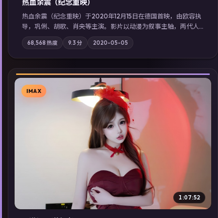
热血余震（纪念重映）
热血余震（纪念重映）于2020年12月15日在德国首映，由欧容执
导，巩俐、胡歌、肖央等主演。影片以动漫为叙事主轴，两代人
的执念在暴风雨夜正面相撞；摄影与配乐强化地域气质；站内亦
68,568
热度
9.3
分
2020-05-05
可通过「国产免费观看高清电视剧在线看」延展检索同类型高分
佳作，畅享高清在线追剧体验。
IMAX
▶
1:07:52