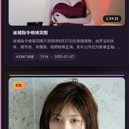
1:19:21
迷城指令·绝境突围
迷城指令·绝境突围于2015年5月27日在泰国首映，由罗泓轸执
导，周冬雨、宋康昊、绫野刚等主演。影片以传记为叙事主轴，
记忆碎片重组后，主角发现自己从未活过“真实”的一天；摄影与
69,867
热度
7.9
分
2015-07-27
配乐强化地域气质；站内亦可通过「国产免费观看高清电视剧在
线看」延展检索同类型高分佳作，畅享高清在线追剧体验。
杜比