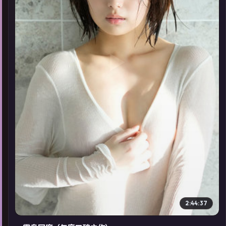
▶
2:44:37