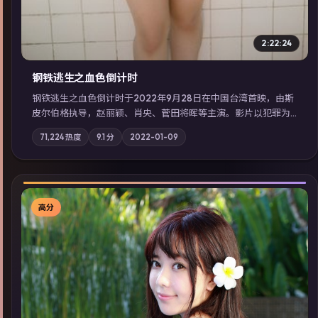
2:22:24
钢铁逃生之血色倒计时
钢铁逃生之血色倒计时于2022年9月28日在中国台湾首映，由斯
皮尔伯格执导，赵丽颖、肖央、菅田将晖等主演。影片以犯罪为
叙事主轴，失踪人口档案牵出跨国灰色产业链；摄影与配乐强化
71,224
热度
9.1
分
2022-01-09
地域气质；站内亦可通过「国产免费观看高清电视剧在线看」延
展检索同类型高分佳作，畅享高清在线追剧体验。
高分
▶