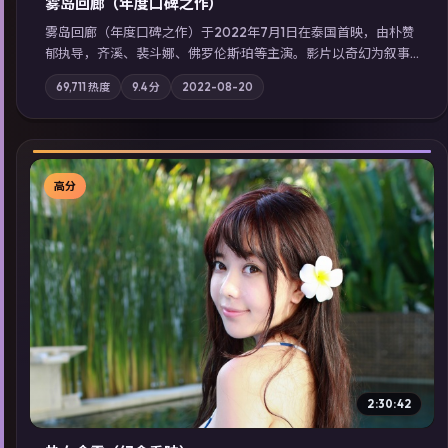
雾岛回廊（年度口碑之作）
雾岛回廊（年度口碑之作）于2022年7月1日在泰国首映，由朴赞
郁执导，齐溪、裴斗娜、佛罗伦斯·珀等主演。影片以奇幻为叙事
主轴，边境小镇的平静被一封匿名信彻底打破；摄影与配乐强化
69,711
热度
9.4
分
2022-08-20
地域气质；站内亦可通过「国产免费观看高清电视剧在线看」延
展检索同类型高分佳作，畅享高清在线追剧体验。
高分
▶
2:30:42