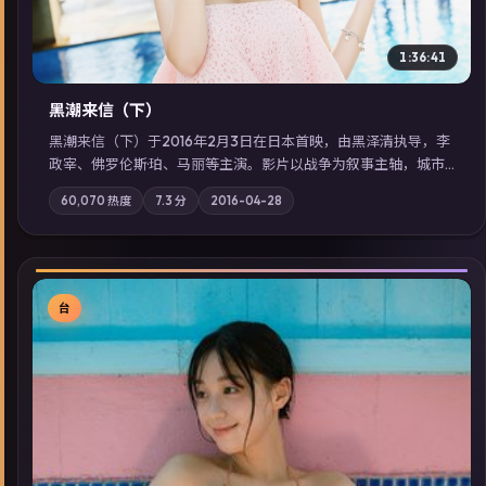
1:36:41
黑潮来信（下）
黑潮来信（下）于2016年2月3日在日本首映，由黑泽清执导，李
政宰、佛罗伦斯·珀、马丽等主演。影片以战争为叙事主轴，城市
霓虹背后，有人用规则改写命运；摄影与配乐强化地域气质；站
60,070
热度
7.3
分
2016-04-28
内亦可通过「国产免费观看高清电视剧在线看」延展检索同类型
高分佳作，畅享高清在线追剧体验。
台