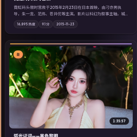
霓虹码头·限时营救于2015年2月23日在日本首映，由刁亦男执
导，朱一龙、范伟、苍井优等主演。影片以科幻为叙事主轴，城
市霓虹背后，有人用规则改写命运；摄影与配乐强化地域气质；
16,895
热度
9.1
分
2015-11-23
站内亦可通过「国产免费观看高清电视剧在线看」延展检索同类
型高分佳作，畅享高清在线追剧体验。
台
▶
1:35:57
弧光证词——黑色黎明