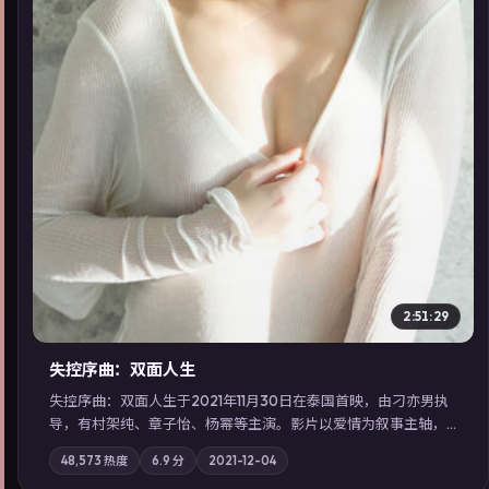
▶
2:51:29
失控序曲：双面人生
失控序曲：双面人生于2021年11月30日在泰国首映，由刁亦男执
导，有村架纯、章子怡、杨幂等主演。影片以爱情为叙事主轴，
两代人的执念在暴风雨夜正面相撞；摄影与配乐强化地域气质；
48,573
热度
6.9
分
2021-12-04
站内亦可通过「国产免费观看高清电视剧在线看」延展检索同类