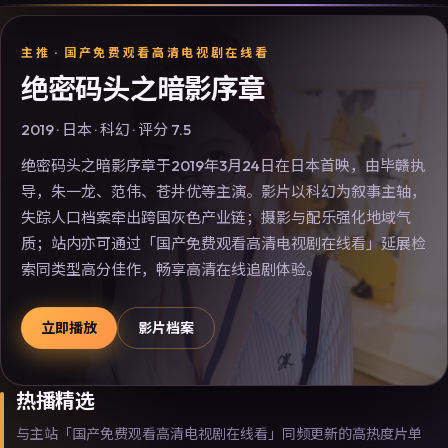
主推 ·
国产免费观看高清电视剧在线看
绝密码头之暗影序章
2019
·
日本
·
科幻
· 评分
7.5
绝密码头之暗影序章于2019年3月24日在日本首映，由毕赣执
导，朱一龙、范伟、苍井优等主演。影片以科幻为叙事主轴，
失踪人口档案牵出跨国灰色产业链；摄影与配乐强化地域气
质；站内亦可通过「国产免费观看高清电视剧在线看」延展检
索同类型高分佳作，畅享高清在线追剧体验。
立即播放
影片档案
热播精选
与主站「国产免费观看高清电视剧在线看」同频更新的高热度片单