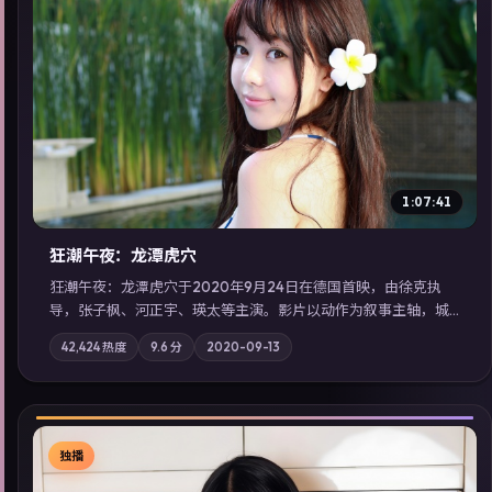
▶
1:07:41
狂潮午夜：龙潭虎穴
狂潮午夜：龙潭虎穴于2020年9月24日在德国首映，由徐克执
导，张子枫、河正宇、瑛太等主演。影片以动作为叙事主轴，城
市霓虹背后，有人用规则改写命运；摄影与配乐强化地域气质；
42,424
热度
9.6
分
2020-09-13
站内亦可通过「国产免费观看高清电视剧在线看」延展检索同类
型高分佳作，畅享高清在线追剧体验。
独播