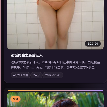
1:10:20
边城终章之最后证人
边城终章之最后证人于2017年8月17日在中国台湾首映，由是枝裕
和执导，宋康昊、瑛太、刘亦菲等主演。影片以动漫为叙事主
轴，两代人的执念在暴风雨夜正面相撞；摄影与配乐强化地域气
48,287
热度
7.4
分
2017-05-21
质；站内亦可通过「国产免费观看高清电视剧在线看」延展检索
同类型高分佳作，畅享高清在线追剧体验。
高分