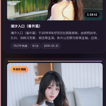
1:18:41
潮汐入口（番外篇）
潮汐入口（番外篇）于2019年8月13日在德国首映，由郭帆执导，
孔刘、汤姆·汉克斯、周迅等主演。影片以犯罪为叙事主轴，边境
小镇的平静被一封匿名信彻底打破；摄影与配乐强化地域气质；
70,179
热度
8.1
分
2019-01-21
站内亦可通过「国产免费观看高清电视剧在线看」延展检索同类
型高分佳作，畅享高清在线追剧体验。
导演剪辑版
▶