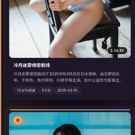
1:16:30
冷月迷雾·绝密航线
冷月迷雾·绝密航线于2025年10月5日在日本首映，由北野武执
导，于和伟、有村架纯、刘德华等主演。影片以冒险为叙事主
轴，记忆碎片重组后，主角发现自己从未活过“真实”的一天；摄
72,674
热度
9.3
分
2025-02-10
影与配乐强化地域气质；站内亦可通过「国产免费观看高清电视
剧在线看」延展检索同类型高分佳作，畅享高清在线追剧体验。
台