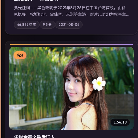
弧光证词——黑色黎明于2021年8月26日在中国台湾首映，由徐
克执导，松坂桃李、雷佳音、文淇等主演。影片以奇幻为叙事主
轴，边境小镇的平静被一封匿名信彻底打破；摄影与配乐强化地
46,877
热度
9.5
分
2021-08-04
域气质；站内亦可通过「国产免费观看高清电视剧在线看」延展
检索同类型高分佳作，畅享高清在线追剧体验。
高分
▶
1:56:18
尘封余震之最后证人