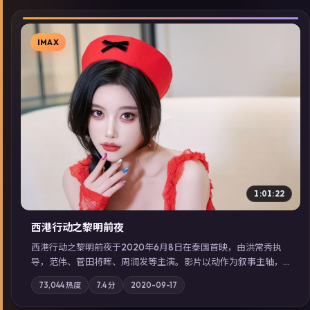
IMAX
▶
1:01:22
西港行动之黎明前夜
西港行动之黎明前夜于2020年6月8日在泰国首映，由洪常秀执
导，范伟、菅田将晖、周润发等主演。影片以动作为叙事主轴，
亲情与职责必须在倒计时结束前做出抉择；摄影与配乐强化地域
73,044
热度
7.4
分
2020-09-17
气质；站内亦可通过「国产免费观看高清电视剧在线看」延展检
索同类型高分佳作，畅享高清在线追剧体验。