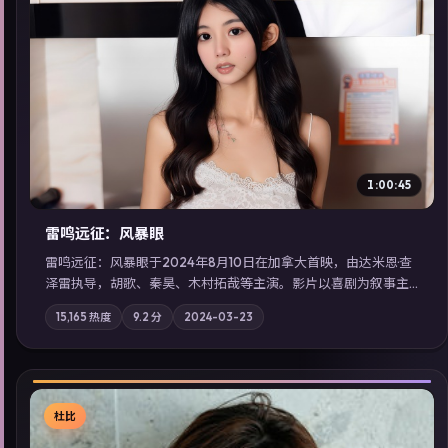
▶
1:00:45
雷鸣远征：风暴眼
雷鸣远征：风暴眼于2024年8月10日在加拿大首映，由达米恩·查
泽雷执导，胡歌、秦昊、木村拓哉等主演。影片以喜剧为叙事主
轴，旧案重提，真相与谎言在同一条时间线上交锋；摄影与配乐
15,165
热度
9.2
分
2024-03-23
强化地域气质；站内亦可通过「国产免费观看高清电视剧在线
看」延展检索同类型高分佳作，畅享高清在线追剧体验。
杜比