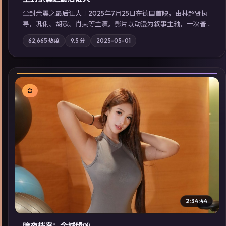
尘封余震之最后证人于2025年7月25日在德国首映，由林超贤执
导，巩俐、胡歌、肖央等主演。影片以动漫为叙事主轴，一次普
通通勤演变成全城关注的生死营救；摄影与配乐强化地域气质；
62,665
热度
9.5
分
2025-05-01
站内亦可通过「国产免费观看高清电视剧在线看」延展检索同类
型高分佳作，畅享高清在线追剧体验。
台
▶
2:34:44
暗夜档案：全城缉凶