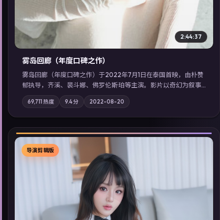
2:44:37
雾岛回廊（年度口碑之作）
雾岛回廊（年度口碑之作）于2022年7月1日在泰国首映，由朴赞
郁执导，齐溪、裴斗娜、佛罗伦斯·珀等主演。影片以奇幻为叙事
主轴，边境小镇的平静被一封匿名信彻底打破；摄影与配乐强化
69,711
热度
9.4
分
2022-08-20
地域气质；站内亦可通过「国产免费观看高清电视剧在线看」延
展检索同类型高分佳作，畅享高清在线追剧体验。
导演剪辑版
▶