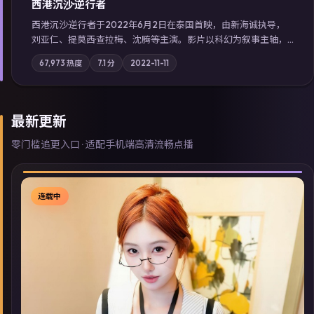
西港沉沙·逆行者
西港沉沙·逆行者于2022年6月2日在泰国首映，由新海诚执导，
刘亚仁、提莫西·查拉梅、沈腾等主演。影片以科幻为叙事主轴，
失踪人口档案牵出跨国灰色产业链；摄影与配乐强化地域气质；
67,973
热度
7.1
分
2022-11-11
站内亦可通过「国产免费观看高清电视剧在线看」延展检索同类
型高分佳作，畅享高清在线追剧体验。
最新更新
零门槛追更入口 · 适配手机端高清流畅点播
连载中
▶